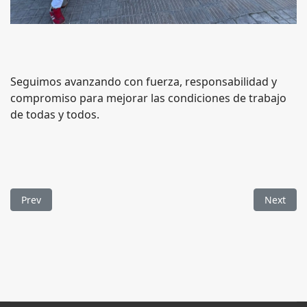
Seguimos avanzando con fuerza, responsabilidad y
compromiso para mejorar las condiciones de trabajo
de todas y todos.
Previous article: OPE SITVAL - Oferta Pública de Empleo 2025
Next arti
Prev
Next