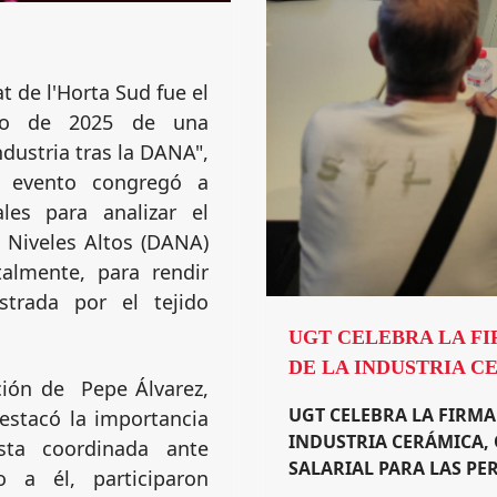
 de l'Horta Sud fue el
lio de 2025 de una
ndustria tras la DANA",
l evento congregó a
ales para analizar el
 Niveles Altos (DANA)
almente, para rendir
trada por el tejido
UGT CELEBRA LA F
DE LA INDUSTRIA C
ción de Pepe Álvarez,
UGT CELEBRA LA FIRMA
estacó la importancia
INDUSTRIA CERÁMICA,
sta coordinada ante
SALARIAL PARA LAS P
o a él, participaron