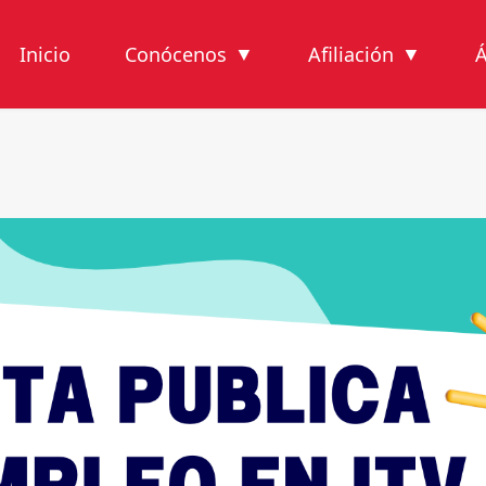
Inicio
Conócenos
Afiliación
Á