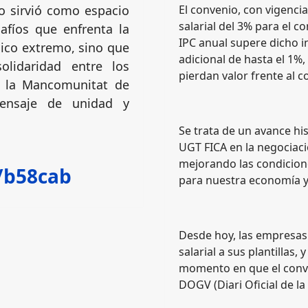
lo sirvió como espacio
El convenio, con vigenc
salarial del 3% para el co
afíos que enfrenta la
IPC anual supere dicho i
gico extremo, sino que
adicional de hasta el 1%,
olidaridad entre los
pierdan valor frente al co
e la Mancomunitat de
mensaje de unidad y
Se trata de un avance his
UGT FICA en la negociaci
mejorando las condicione
i/b58cab
para nuestra economía y
Desde hoy, las empresas 
salarial a sus plantillas
momento en que el conve
DOGV (Diari Oficial de la