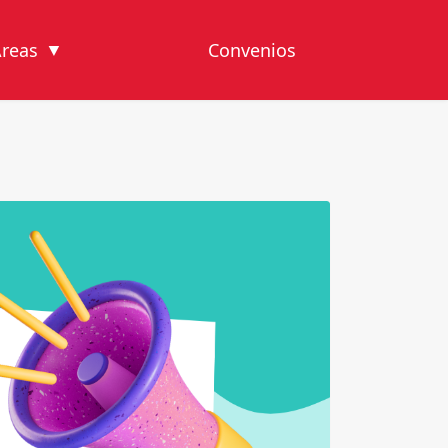
reas
Convenios