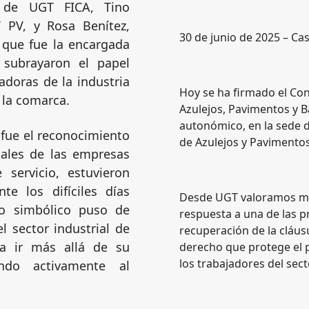
l de UGT FICA, Tino
T PV, y Rosa Benítez,
30 de junio de 2025 – Cas
 que fue la encargada
 subrayaron el papel
adoras de la industria
Hoy se ha firmado el Con
e la comarca.
Azulejos, Pavimentos y 
autonómico, en la sede d
fue el reconocimiento
de Azulejos y Pavimento
cales de las empresas
 servicio, estuvieron
te los difíciles días
Desde UGT valoramos mu
to simbólico puso de
respuesta a una de las pr
l sector industrial de
recuperación de la cláusu
a ir más allá de su
derecho que protege el p
los trabajadores del secto
endo activamente al